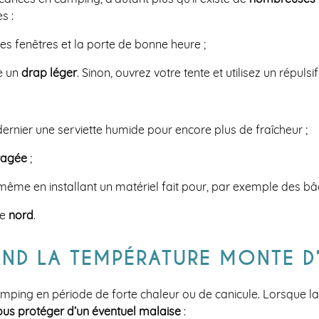
s :
 les fenêtres et la porte de bonne heure ;
re un
drap léger
. Sinon, ouvrez votre tente et utilisez un répuls
ernier une serviette humide pour encore plus de fraîcheur ;
ragée
;
même en installant un matériel fait pour, par exemple des bâ
le
nord
.
AND LA TEMPÉRATURE MONTE D
en camping en période de forte chaleur ou de canicule. Lorsqu
ous protéger d’un éventuel malaise
: