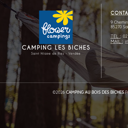
CONTA
9 Chemin 
85270 Sai
TEL :
02
MAIL :
i
©2026
CAMPING AU BOIS DES BICHES
P