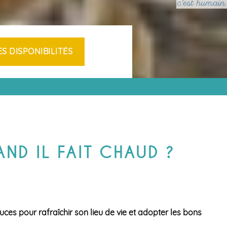
MARAIS SALANTS
NTS
ÎLE DE
IRES
NOIRMOUTIER
APREMONT
S EN
ND IL FAIT CHAUD ?
uces pour rafraîchir son lieu de vie et adopter les bons