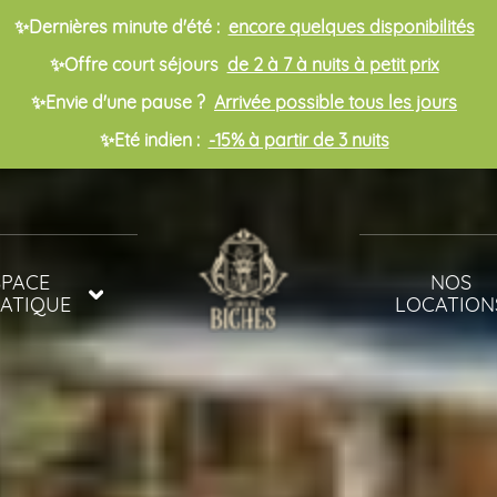
✨Dernières minute d'été :
encore quelques disponibilités
✨Offre court séjours
de 2 à 7 à nuits à petit prix
✨Envie d'une pause ?
Arrivée possible tous les jours
✨Eté indien :
-15% à partir de 3 nuits
SPACE
NOS
ATIQUE
LOCATION
INES
MOBIL-HOME
ET BIEN ÊTRE
MOBIL-HOME
POUR FAMIL
NOMBREUSE
CHALETS