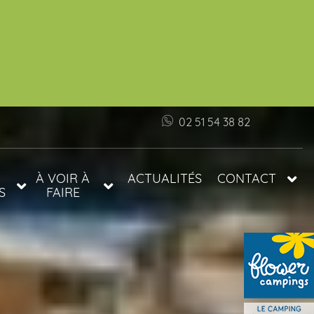
02 51 54 38 82
À VOIR À
ACTUALITÉS
CONTACT
S
FAIRE
INFOS ET ACCÈS
S
TARIFS
FAQ
PRÉFÉRENTIELS
S
LES PLAGES DE
LE
VENDÉE
TOP 5 DES
MARCHÉS EN
VENDÉE