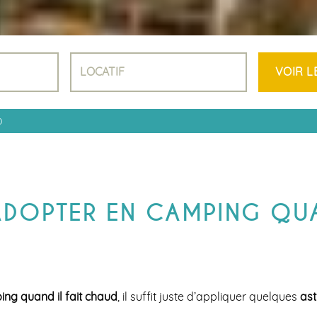
LODGES &
INSOLITES
EMPLACEME
AVEC SANITA
PRIVÉS
ACSI
NOS LOCATIF
VIDÉO
D
ADOPTER EN CAMPING QUA
ing quand il fait chaud
, il suffit juste d’appliquer quelques
ast