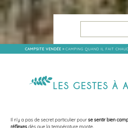
LES SOIRÉES 2026
APPLICATION
FLOWER
RESTAURANT
QUARTIER FAMILLE
»
CAMPSITE VENDÉE
CAMPING QUAND IL FAIT CHAU
QUARTIER LODGES
QUARTIER CÔTÉ
JARDIN
QUARTIER TRIBU
LES GESTES À 
Il n’y a pas de secret particulier pour
se sentir bien camp
réflexes
dès que la température monte.