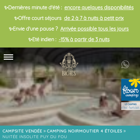
✨Dernières minute d'été :
encore quelques disponibilités
✨Offre court séjours
de 2 à 7 à nuits à petit prix
✨Envie d'une pause ?
Arrivée possible tous les jours
✨Eté indien :
-15% à partir de 3 nuits
»
»
CAMPSITE VENDÉE
CAMPING NOIRMOUTIER 4 ÉTOILES
NUITÉE INSOLITE PUY DU FOU