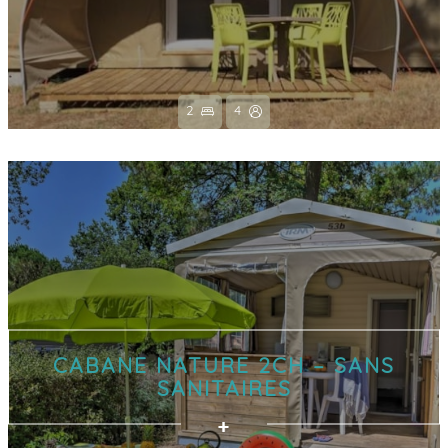
2
4
CABANE NATURE 2CH – SANS
SANITAIRES