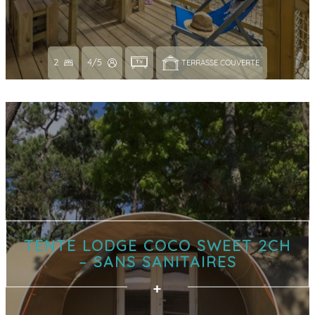
2
4/5
TERRASSE COUVERTE 
TENTE LODGE COCO SWEET 2CH
– SANS SANITAIRES