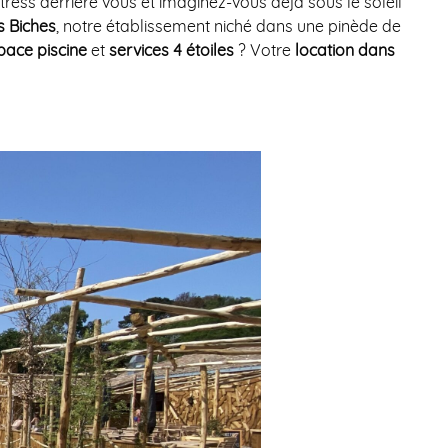
stress derrière vous et imaginez-vous déjà sous le soleil
 Biches
, notre établissement niché dans une pinède de
pace piscine
et
services 4 étoiles
? Votre
location
dans