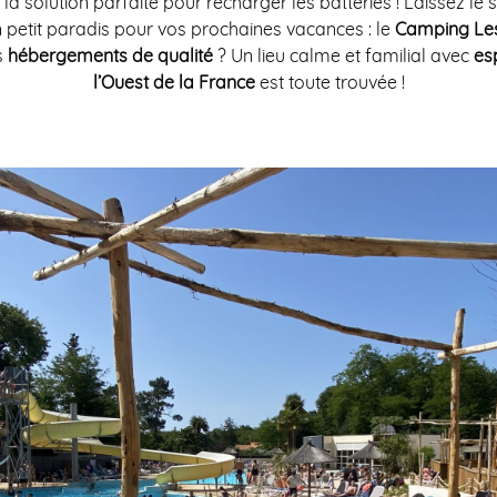
 la solution parfaite pour recharger les batteries ! Laissez le 
petit paradis pour vos prochaines vacances : le
Camping Les
s
hébergements
de qualité
? Un lieu calme et familial avec
es
l’Ouest de la France
est toute trouvée !