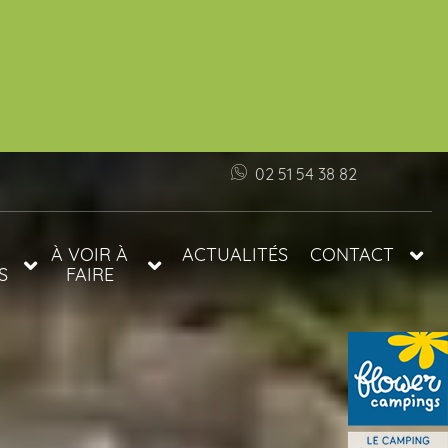
02 51 54 38 82
À VOIR À
ACTUALITÉS
CONTACT
S
FAIRE
INFOS ET ACCÈS
S
TARIFS
FAQ
PRÉFÉRENTIELS
S
LES PLAGES DE
LE
VENDÉE
TOP 5 DES
MARCHÉS EN
VENDÉE