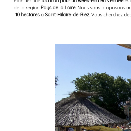
Planifier une
location pour un week-end en Vendée
est
de la région
Pays de la Loire
. Nous vous proposons un 
10 hectares
à
Saint-Hilaire-de-Riez
. Vous cherchez de