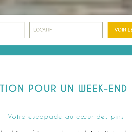
LODGES &
INSOLITES
EMPLACEME
AVEC SANITA
PRIVÉS
ACSI
NOS LOCATIF
VIDÉO
TION POUR UN WEEK-END 
Votre escapade au cœur des pins