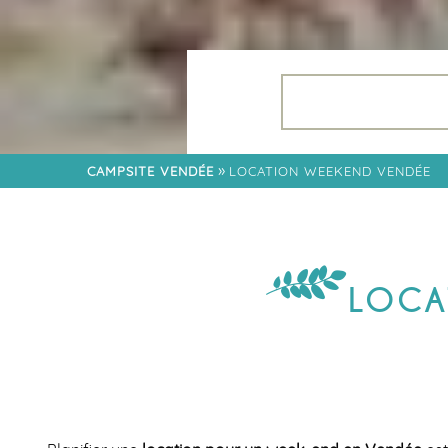
LES SOIRÉES 2026
APPLICATION
FLOWER
RESTAURANT
QUARTIER FAMILLE
»
CAMPSITE VENDÉE
LOCATION WEEKEND VENDÉE
QUARTIER LODGES
QUARTIER CÔTÉ
JARDIN
QUARTIER TRIBU
LOCA