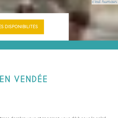
MARAIS SALANTS
NTS
ÎLE DE
IRES
NOIRMOUTIER
APREMONT
S EN
EN VENDÉE