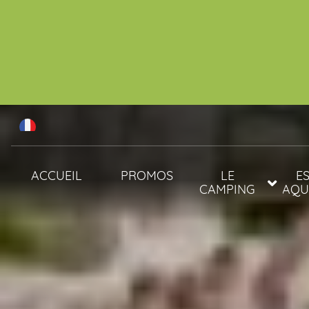
ACCUEIL
PROMOS
LE
E
CAMPING
AQU
ANIMAUX
PISC
SERVICES
SPA 
ACTIVITÉS &
ANIMATIONS
ANIMATIONS 2026