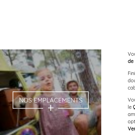
Vo
de 
Fin
dou
ca
NOS EMPLACEMENTS
Vo
le
ama
opt
Ve