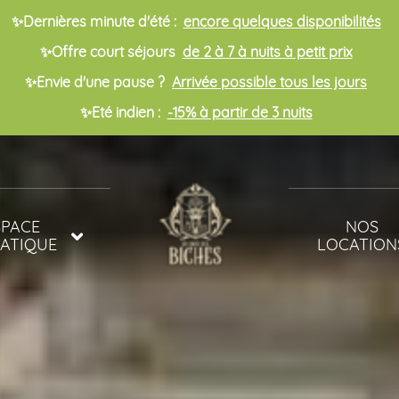
✨Dernières minute d'été :
encore quelques disponibilités
✨Offre court séjours
de 2 à 7 à nuits à petit prix
✨Envie d'une pause ?
Arrivée possible tous les jours
✨Eté indien :
-15% à partir de 3 nuits
SPACE
NOS
ATIQUE
LOCATION
INES
MOBIL-HOME
ET BIEN ÊTRE
MOBIL-HOME
POUR FAMIL
NOMBREUSE
CHALETS