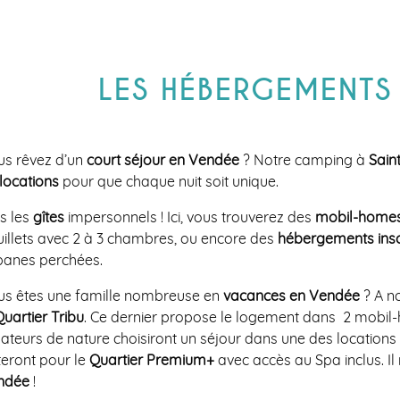
LES HÉBERGEMENTS
us rêvez d’un
court séjour en Vendée
? Notre camping à
Sain
locations
pour que chaque nuit soit unique.
is les
gîtes
impersonnels ! Ici, vous trouverez des
mobil-homes
illets avec 2 à 3 chambres, ou encore des
hébergements
ins
banes perchées.
us êtes une famille nombreuse en
vacances en Vendée
? A no
Quartier Tribu
. Ce dernier propose le logement dans 2 mobil
teurs de nature choisiront un séjour dans une des location
eront pour le
Quartier Premium+
avec accès au Spa inclus. Il
ndée
!