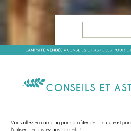
LES SOIRÉES 2026
APPLICATION
FLOWER
RESTAURANT
QUARTIER FAMILLE
»
CAMPSITE VENDÉE
CONSEILS ET ASTUCES POUR U
QUARTIER LODGES
QUARTIER CÔTÉ
JARDIN
QUARTIER TRIBU
CONSEILS ET AS
Vous allez en camping pour profiter de la nature et pou
l’utiliser, découvrez nos conseils !