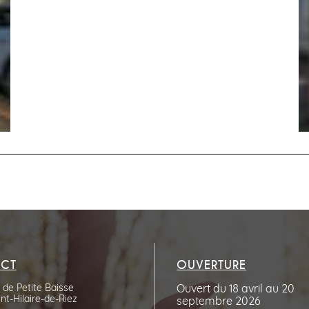
CT
OUVERTURE
de Petite Baisse
Ouvert du 18 avril au 20
nt-Hilaire-de-Riez
septembre 2026