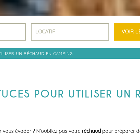
LODGES &
INSOLITES
EMPLACEME
AVEC SANITA
PRIVÉS
ACSI
NOS LOCATIF
VIDÉO
TILISER UN RÉCHAUD EN CAMPING
TUCES POUR UTILISER UN
r vous évader ? N’oubliez pas votre
réchaud
pour préparer de 