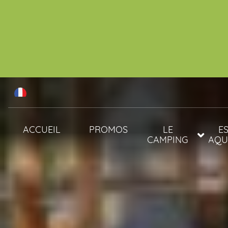
ACCUEIL
PROMOS
LE
E
CAMPING
AQU
ANIMAUX
PISC
SERVICES
SPA 
ACTIVITÉS &
ANIMATIONS
ANIMATIONS 2026