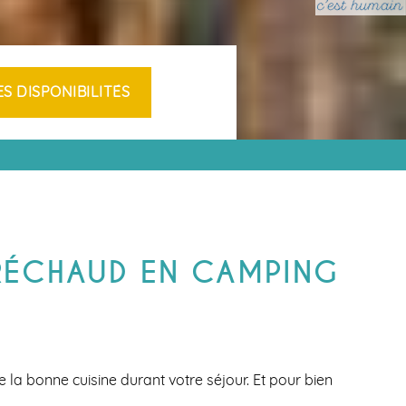
MARAIS SALANTS
NTS
ÎLE DE
IRES
NOIRMOUTIER
APREMONT
S EN
 RÉCHAUD EN CAMPING
la bonne cuisine durant votre séjour. Et pour bien