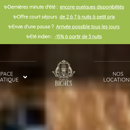
✨Dernières minute d'été :
encore quelques disponibilités
✨Offre court séjours
de 2 à 7 à nuits à petit prix
✨Envie d'une pause ?
Arrivée possible tous les jours
✨Eté indien :
-15% à partir de 3 nuits
SPACE
NOS
ATIQUE
LOCATION
INES
MOBIL-HOME
ET BIEN ÊTRE
MOBIL-HOME
POUR FAMIL
NOMBREUSE
CHALETS