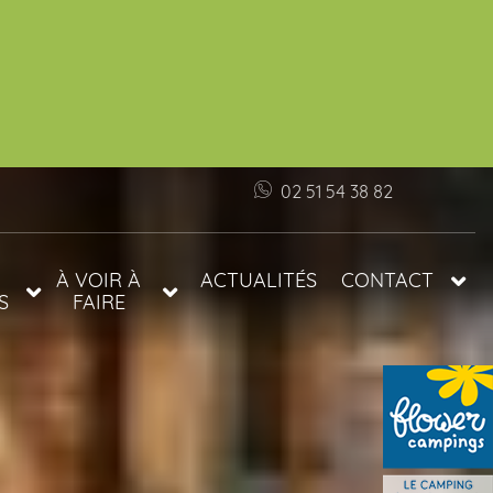
02 51 54 38 82
À VOIR À
ACTUALITÉS
CONTACT
S
FAIRE
INFOS ET ACCÈS
S
TARIFS
FAQ
PRÉFÉRENTIELS
S
LES PLAGES DE
LE
VENDÉE
TOP 5 DES
MARCHÉS EN
VENDÉE