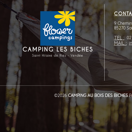
CONTA
9 Chemin 
85270 Sai
TEL :
02
MAIL :
i
©2026
CAMPING AU BOIS DES BICHES
P