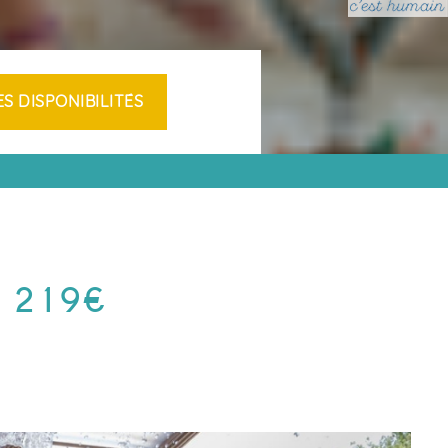
MARAIS SALANTS
NTS
ÎLE DE
IRES
NOIRMOUTIER
APREMONT
S EN
E 219€