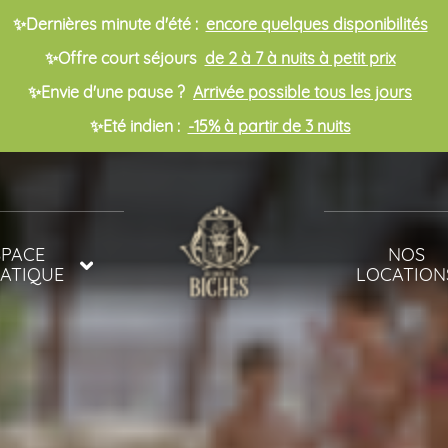
✨Dernières minute d'été :
encore quelques disponibilités
✨Offre court séjours
de 2 à 7 à nuits à petit prix
✨Envie d'une pause ?
Arrivée possible tous les jours
✨Eté indien :
-15% à partir de 3 nuits
SPACE
NOS
ATIQUE
LOCATION
INES
MOBIL-HOME
ET BIEN ÊTRE
MOBIL-HOME
POUR FAMIL
NOMBREUSE
CHALETS