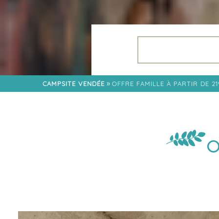
LES SOIRÉES 2026
APPLICATION
FLOWER
RESTAURANT
QUARTIER FAMILLE
»
CAMPSITE VENDÉE
OFFRE FAMILLE À PARTIR DE 2
QUARTIER LODGES
QUARTIER CÔTÉ
JARDIN
QUARTIER TRIBU
O