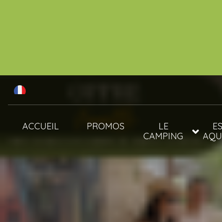
ACCUEIL
PROMOS
LE
E
CAMPING
AQU
ANIMAUX
PISC
SERVICES
SPA 
ACTIVITÉS &
ANIMATIONS
ANIMATIONS 2026