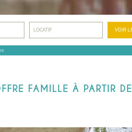
LODGES &
INSOLITES
EMPLACEME
AVEC SANITA
PRIVÉS
ACSI
NOS LOCATIF
VIDÉO
19€
FFRE FAMILLE À PARTIR D