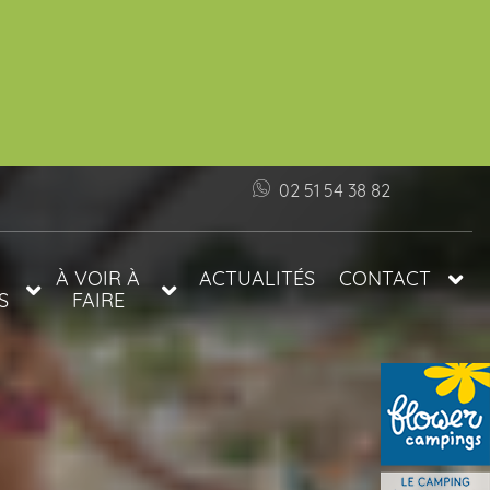
02 51 54 38 82
À VOIR À
ACTUALITÉS
CONTACT
S
FAIRE
INFOS ET ACCÈS
S
TARIFS
FAQ
PRÉFÉRENTIELS
S
LES PLAGES DE
LE
VENDÉE
TOP 5 DES
MARCHÉS EN
VENDÉE