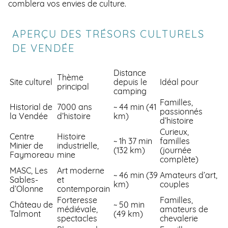
comblera vos envies de culture.
APERÇU DES TRÉSORS CULTURELS
DE VENDÉE
Distance
Thème
Site culturel
depuis le
Idéal pour
principal
camping
Familles,
Historial de
7000 ans
~ 44 min (41
passionnés
la Vendée
d’histoire
km)
d’histoire
Curieux,
Centre
Histoire
~ 1h 37 min
familles
Minier de
industrielle,
(132 km)
(journée
Faymoreau
mine
complète)
MASC, Les
Art moderne
~ 46 min (39
Amateurs d’art,
Sables-
et
km)
couples
d’Olonne
contemporain
Forteresse
Familles,
Château de
~ 50 min
médiévale,
amateurs de
Talmont
(49 km)
spectacles
chevalerie