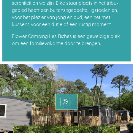
sereniteit en welzijn. Elke staanplaats in het tribu-
gebied heeft een buitensitgedeelte, ligstoelen en,
voor het plezier van jong en oud, een net met
kussens voor een dutje of een rustig moment.
Flower Camping Les Biches is een geweldige plek
om een familievakantie door te brengen.