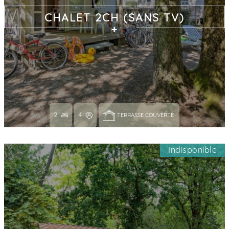
CHALET 2CH (SANS TV)
2
4
TERRASSE COUVERTE 
Indisponible